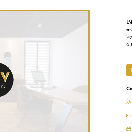
oment en
L'
es
Vo
ou
.
Ce