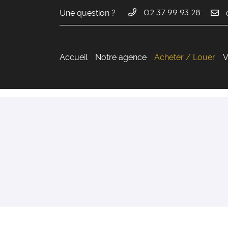
Une question ?
02 37 99 93 28
36 avenue du Maréchal Maunoury
28000 Chartres
02 37 99 93 28
Accueil
Notre agence
Acheter / Louer
V
Adresse email de réception

En cochant cette case, vous consentez à recevoir nos propositions commer