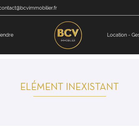
endre
Location - Ge
ELÉMENT INEXISTANT
ciales à