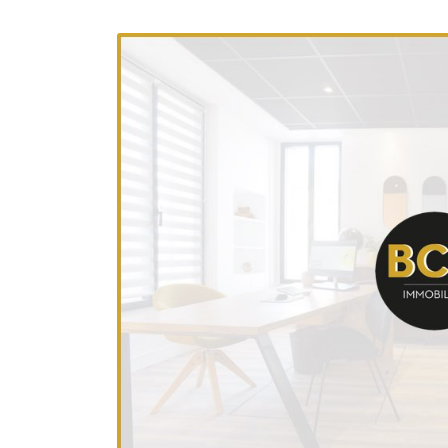
l'adresse email indiqué ci-dessus. Vous pouvez vous désinscrire à tout m
utilisant
le formulaire de désinscription
.
INSCRIPTION