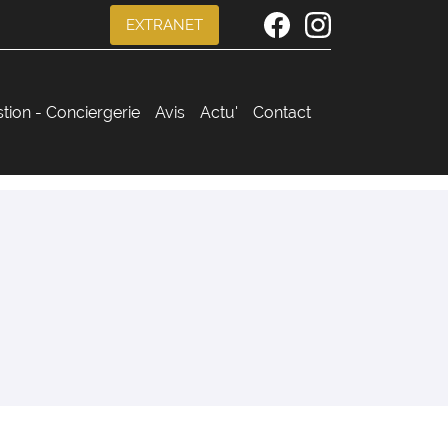
EXTRANET
stion - Conciergerie
Avis
Actu'
Contact