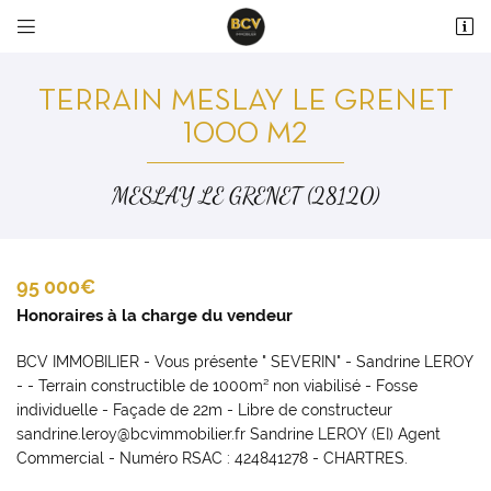


36 avenue du Maréchal Maunoury
28000 Chartres
TERRAIN MESLAY LE GRENET
02 37 99 93 28
1000 M2
MESLAY LE GRENET (28120)
95 000€
Honoraires à la charge du vendeur
Adresse email de réception

BCV IMMOBILIER - Vous présente " SEVERIN" - Sandrine LEROY
En cochant cette case, vous consentez à recevoir nos propositions commerciales à
- - Terrain constructible de 1000m² non viabilisé - Fosse
l'adresse email indiqué ci-dessus. Vous pouvez vous désinscrire à tout moment en
individuelle - Façade de 22m - Libre de constructeur
utilisant
le formulaire de désinscription
.
sandrine.leroy@bcvimmobilier.fr Sandrine LEROY (EI) Agent
Commercial - Numéro RSAC : 424841278 - CHARTRES.
INSCRIPTION