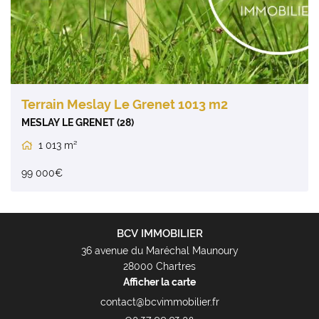
Terrain Meslay Le Grenet 1013 m2
MESLAY LE GRENET (28)
1 013 m²

99 000€
BCV IMMOBILIER
36 avenue du Maréchal Maunoury
28000 Chartres
Afficher la carte