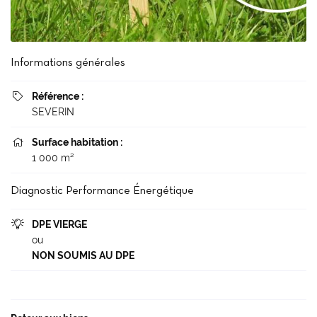
Informations générales
Référence :

SEVERIN
Surface habitation :

1 000 m²
Diagnostic Performance Énergétique
DPE VIERGE

Une questio
ou
NON SOUMIS AU DPE
Accueil
02 37 99 93 2
Notre agence