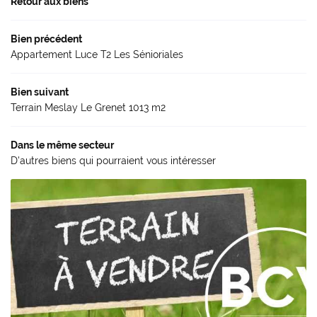
Retour aux biens
cheter / Louer
Bien précédent
Vendre
Appartement Luce T2 Les Sénioriales
- Gestion - Conciergerie
Restez infor
Bien suivant
Avis
Terrain Meslay Le Grenet 1013 m2
INSCRIPTION NEWS
Actu'
Dans le même secteur
D'autres biens qui pourraient vous intéresser
Contact
Rejoignez-nou