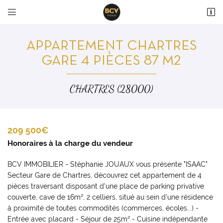


36 avenue du Maréchal Maunoury
28000 Chartres
APPARTEMENT CHARTRES
02 37 99 93 28
GARE 4 PIÈCES 87 M2
CHARTRES (28000)
209 500€
Honoraires à la charge du vendeur
Adresse email de réception

BCV IMMOBILIER - Stéphanie JOUAUX vous présente "ISAAC"
En cochant cette case, vous consentez à recevoir nos propositions commerciales à
Secteur Gare de Chartres, découvrez cet appartement de 4
l'adresse email indiqué ci-dessus. Vous pouvez vous désinscrire à tout moment en
pièces traversant disposant d'une place de parking privative
utilisant
le formulaire de désinscription
.
couverte, cave de 16m², 2 celliers, situé au sein d'une résidence
à proximité de toutes commodités (commerces, écoles...) -
INSCRIPTION
Entrée avec placard - Séjour de 25m² - Cuisine indépendante