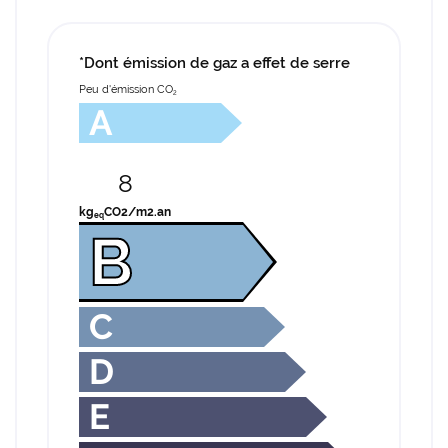
- Gestion - Conciergerie
Restez infor
*Dont émission de gaz a effet de serre
Avis
Peu d'émission CO
INSCRIPTION NEWS
2
A
Actu'
Contact
8
Rejoignez-nou
kg
CO2/m2.an
eq
B
C
D
E