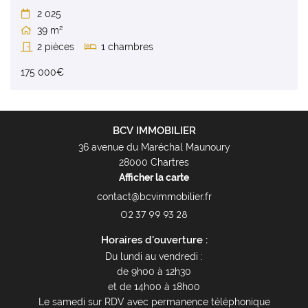
2 025

39 m²

2 pièces
1 chambres


175 000€
BCV IMMOBILIER
36 avenue du Maréchal Maunoury
28000 Chartres
Afficher la carte
02 37 99 93 28
Horaires d'ouverture :
Du lundi au vendredi :
de 9h00 à 12h30
et de 14h00 à 18h00
Le samedi sur RDV avec permanence téléphonique