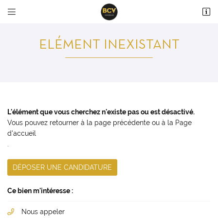


36 avenue du Maréchal Maunoury
28000 Chartres
ELÉMENT INEXISTANT
02 37 99 93 28
L'élément que vous cherchez n'existe pas ou est désactivé.
Vous pouvez
retourner à la page précédente
ou à la
Page
d'accueil
.
Adresse email de réception

DÉPOSER UNE CANDIDATURE
En cochant cette case, vous consentez à recevoir nos propositions commerciales à
l'adresse email indiqué ci-dessus. Vous pouvez vous désinscrire à tout moment en
utilisant
le formulaire de désinscription
.
Ce bien m'intéresse :
INSCRIPTION
Nous appeler