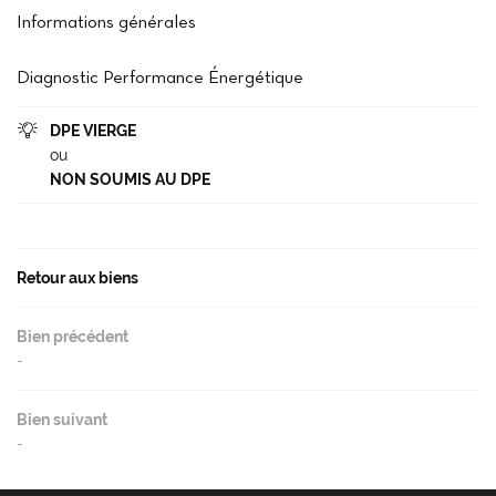
Accueil
Informations générales
02 37 99 93 2
Notre agence
Diagnostic Performance Énergétique
cheter / Louer
DPE VIERGE

Vendre
ou
NON SOUMIS AU DPE
- Gestion - Conciergerie
Restez infor
Avis
INSCRIPTION NEWS
Retour aux biens
Actu'
Contact
Bien précédent
Rejoignez-nou
-
Bien suivant
-