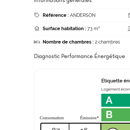
Informations générales
Référence :
ANDERSON

Surface habitation :
73 m²

Nombre de chambres :
2 chambres

Diagnostic Performance Énergétique
Étiquette én
Logement éco
A
B