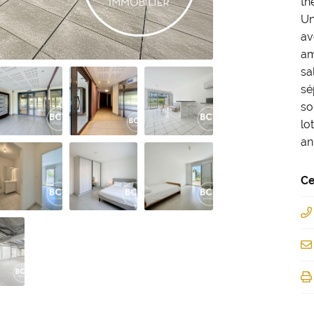
th
Un
av
am
sa
sé
so
lo
an
Ce