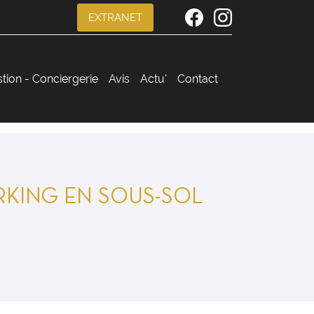
EXTRANET
stion - Conciergerie
Avis
Actu'
Contact
RKING EN SOUS-SOL