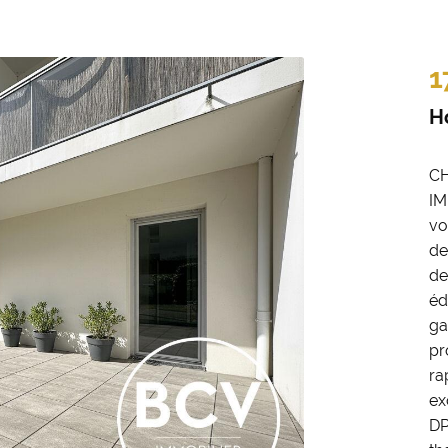
oment en
1
H
CH
IM
vo
de
de
éd
ga
pr
ra
ex
DP