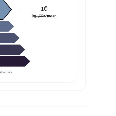
16
kg
CO2/m2.an
eq
rtantes