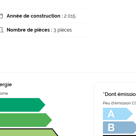
Année de construction :
2 015

Nombre de pièces :
3 pièces

ergie
nome
*Dont émissio
Peu d'émission C
A
B