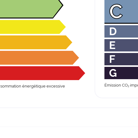
C
D
E
F
G
Émission CO
impo
sommation énergétique excessive
2