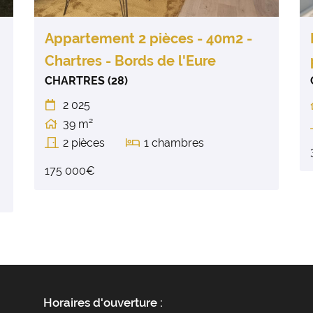
Appartement 2 pièces - 40m2 -
Chartres - Bords de l'Eure
CHARTRES (28)
2 025

39 m²

2 pièces
1 chambres


175 000€
Horaires d'ouverture :