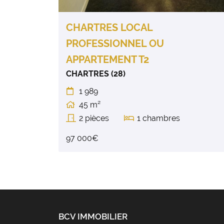
CHARTRES LOCAL
PROFESSIONNEL OU
APPARTEMENT T2
CHARTRES (28)
1 989

45 m²

2 pièces
1 chambres


97 000€
BCV IMMOBILIER