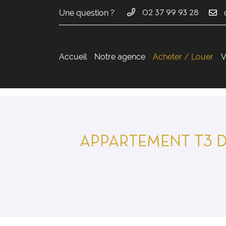
Une question ?
02 37 99 93 28
36 avenue du Maréchal Maunoury
28000 Chartres
02 37 99 93 28
Accueil
Notre agence
Acheter / Louer
V
APPARTEMENT T3 D
Adresse email de réception

En cochant cette case, vous consentez à recevoir nos propositions commer