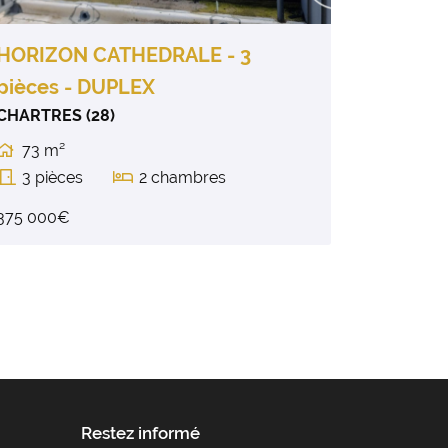
HORIZON CATHEDRALE - 3
pièces - DUPLEX
CHARTRES (28)
73 m²

3 pièces
2 chambres


375 000€
Restez informé