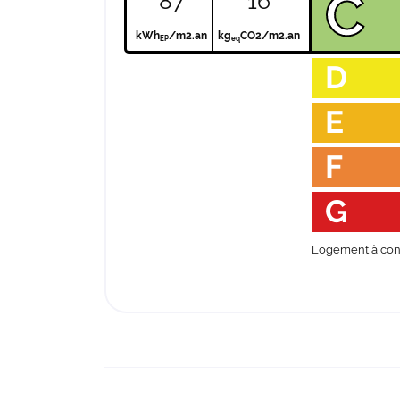
C
87
16
kWh
/m2.an
kg
CO2/m2.an
EP
eq
D
E
F
G
Logement à con