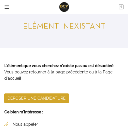


36 avenue du Maréchal Maunoury
28000 Chartres
ELÉMENT INEXISTANT
02 37 99 93 28
L'élément que vous cherchez n'existe pas ou est désactivé.
Vous pouvez
retourner à la page précédente
ou à la
Page
d'accueil
.
Adresse email de réception

DÉPOSER UNE CANDIDATURE
En cochant cette case, vous consentez à recevoir nos propositions commerciales à
l'adresse email indiqué ci-dessus. Vous pouvez vous désinscrire à tout moment en
utilisant
le formulaire de désinscription
.
Ce bien m'intéresse :
INSCRIPTION
Nous appeler