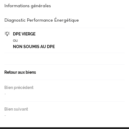
Accueil
Informations générales
02 37 99 93 2
Notre agence
Diagnostic Performance Énergétique
cheter / Louer
DPE VIERGE

Vendre
ou
NON SOUMIS AU DPE
- Gestion - Conciergerie
Restez infor
Avis
INSCRIPTION NEWS
Retour aux biens
Actu'
Contact
Bien précédent
Rejoignez-nou
-
Bien suivant
-