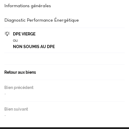
Accueil
Informations générales
02 37 99 93 2
Notre agence
Diagnostic Performance Énergétique
cheter / Louer
DPE VIERGE

Vendre
ou
NON SOUMIS AU DPE
- Gestion - Conciergerie
Restez infor
Avis
INSCRIPTION NEWS
Retour aux biens
Actu'
Contact
Bien précédent
Rejoignez-nou
-
Bien suivant
-