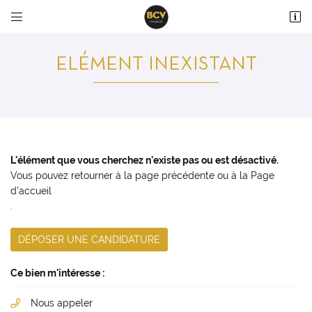


36 avenue du Maréchal Maunoury
28000 Chartres
ELÉMENT INEXISTANT
02 37 99 93 28
L'élément que vous cherchez n'existe pas ou est désactivé.
Vous pouvez
retourner à la page précédente
ou à la
Page
d'accueil
.
Adresse email de réception

DÉPOSER UNE CANDIDATURE
En cochant cette case, vous consentez à recevoir nos propositions commerciales à
l'adresse email indiqué ci-dessus. Vous pouvez vous désinscrire à tout moment en
utilisant
le formulaire de désinscription
.
Ce bien m'intéresse :
INSCRIPTION
Nous appeler