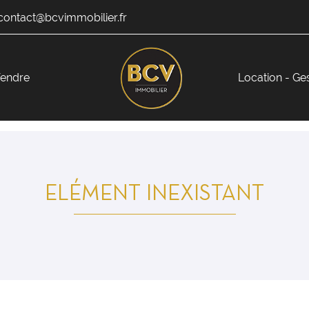
endre
Location - Ge
ELÉMENT INEXISTANT
ciales à