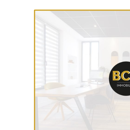
l'adresse email indiqué ci-dessus. Vous pouvez vous désinscrire à tout m
utilisant
le formulaire de désinscription
.
INSCRIPTION