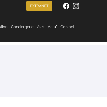
EXTRANET
stion - Conciergerie
Avis
Actu'
Contact