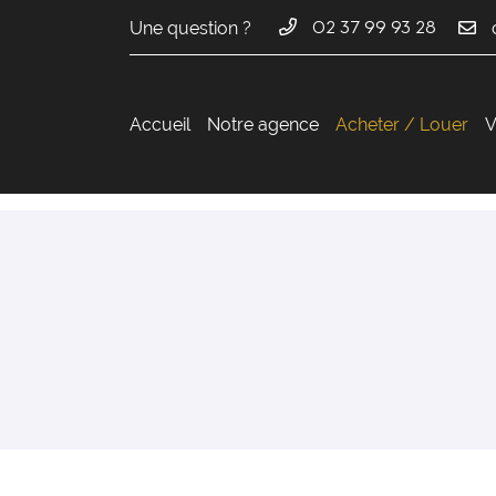
Une question ?
02 37 99 93 28
36 avenue du Maréchal Maunoury
28000 Chartres
02 37 99 93 28
Accueil
Notre agence
Acheter / Louer
V
Adresse email de réception

En cochant cette case, vous consentez à recevoir nos propositions commer