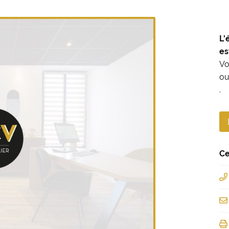
oment en
L'
es
Vo
ou
.
Ce