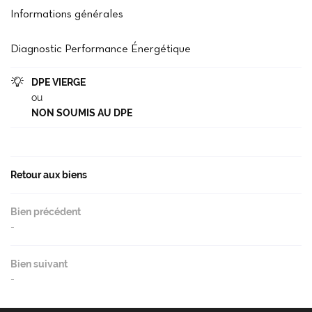
Accueil
Informations générales
02 37 99 93 2
Notre agence
Diagnostic Performance Énergétique
cheter / Louer
DPE VIERGE

Vendre
ou
NON SOUMIS AU DPE
- Gestion - Conciergerie
Restez infor
Avis
INSCRIPTION NEWS
Retour aux biens
Actu'
Contact
Bien précédent
Rejoignez-nou
-
Bien suivant
-