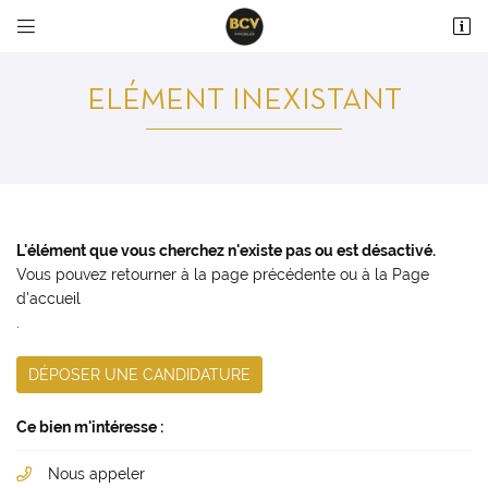


36 avenue du Maréchal Maunoury
28000 Chartres
ELÉMENT INEXISTANT
02 37 99 93 28
L'élément que vous cherchez n'existe pas ou est désactivé.
Vous pouvez
retourner à la page précédente
ou à la
Page
d'accueil
.
Adresse email de réception

DÉPOSER UNE CANDIDATURE
En cochant cette case, vous consentez à recevoir nos propositions commerciales à
l'adresse email indiqué ci-dessus. Vous pouvez vous désinscrire à tout moment en
utilisant
le formulaire de désinscription
.
Ce bien m'intéresse :
INSCRIPTION
Nous appeler