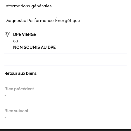
Accueil
Informations générales
02 37 99 93 2
Notre agence
Diagnostic Performance Énergétique
cheter / Louer
DPE VIERGE

Vendre
ou
NON SOUMIS AU DPE
- Gestion - Conciergerie
Restez infor
Avis
INSCRIPTION NEWS
Retour aux biens
Actu'
Contact
Bien précédent
Rejoignez-nou
-
Bien suivant
-