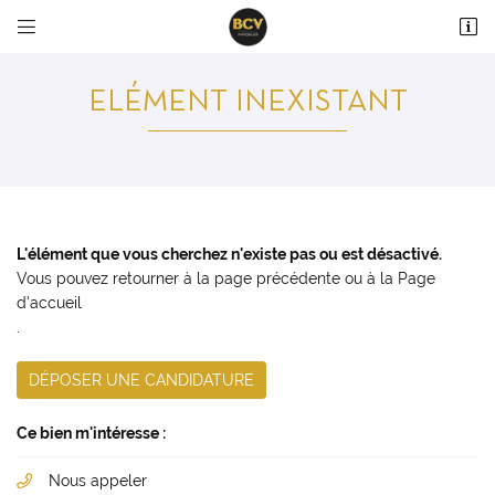


36 avenue du Maréchal Maunoury
28000 Chartres
ELÉMENT INEXISTANT
02 37 99 93 28
L'élément que vous cherchez n'existe pas ou est désactivé.
Vous pouvez
retourner à la page précédente
ou à la
Page
d'accueil
.
Adresse email de réception

DÉPOSER UNE CANDIDATURE
En cochant cette case, vous consentez à recevoir nos propositions commerciales à
l'adresse email indiqué ci-dessus. Vous pouvez vous désinscrire à tout moment en
utilisant
le formulaire de désinscription
.
Ce bien m'intéresse :
INSCRIPTION
Nous appeler