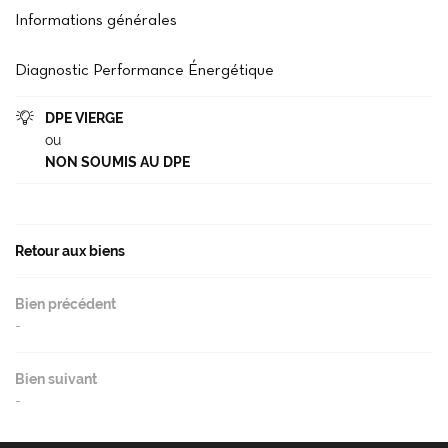
Accueil
Informations générales
02 37 99 93 2
Notre agence
Diagnostic Performance Énergétique
cheter / Louer
DPE VIERGE

Vendre
ou
NON SOUMIS AU DPE
- Gestion - Conciergerie
Restez infor
Avis
INSCRIPTION NEWS
Retour aux biens
Actu'
Contact
Bien précédent
Rejoignez-nou
-
Bien suivant
-