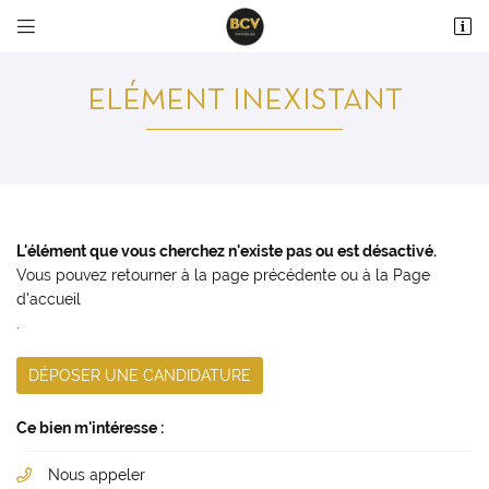


36 avenue du Maréchal Maunoury
28000 Chartres
ELÉMENT INEXISTANT
02 37 99 93 28
L'élément que vous cherchez n'existe pas ou est désactivé.
Vous pouvez
retourner à la page précédente
ou à la
Page
d'accueil
.
Adresse email de réception

DÉPOSER UNE CANDIDATURE
En cochant cette case, vous consentez à recevoir nos propositions commerciales à
l'adresse email indiqué ci-dessus. Vous pouvez vous désinscrire à tout moment en
utilisant
le formulaire de désinscription
.
Ce bien m'intéresse :
INSCRIPTION
Nous appeler