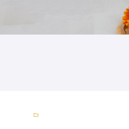
l'adresse email indiqué ci-dessus. Vous pouvez vous désinscrire à tout m
utilisant
le formulaire de désinscription
.
INSCRIPTION
