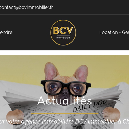
endre
Location - Ge
Actualités
ur votre agence immobilière DCV Immobilier à Cha
ciales à