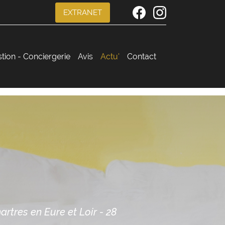
EXTRANET
stion - Conciergerie
Avis
Actu'
Contact
rtres en Eure et Loir - 28