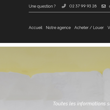
Une question ?
02 37 99 93 28
36 avenue du Maréchal Maunoury
28000 Chartres
02 37 99 93 28
Accueil
Notre agence
Acheter / Louer
V
Adresse email de réception

Toutes les informations s
En cochant cette case, vous consentez à recevoir nos propositions commer