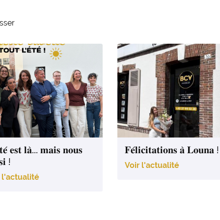
esser
𝐭𝐞́ 𝐞𝐬𝐭 𝐥𝐚̀… 𝐦𝐚𝐢𝐬 𝐧𝐨𝐮𝐬
𝐅𝐞́𝐥𝐢𝐜𝐢𝐭𝐚𝐭𝐢𝐨𝐧𝐬 𝐚̀ 𝐋𝐨𝐮𝐧𝐚 !
𝐬𝐢 !
Voir l'actualité
 l'actualité