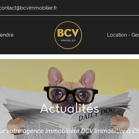
endre
Location - Ge
Actualités
ur votre agence immobilière DCV Immobilier à Cha
ciales à