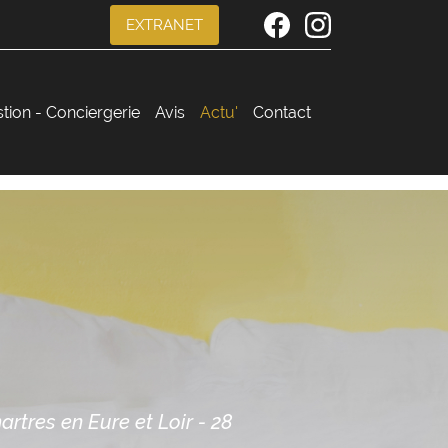
EXTRANET
stion - Conciergerie
Avis
Actu'
Contact
rtres en Eure et Loir - 28