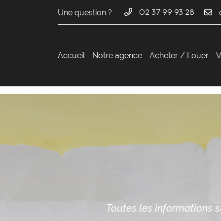
Une question ?
02 37 99 93 28
36 avenue du Maréchal Maunoury
28000 Chartres
02 37 99 93 28
Accueil
Notre agence
Acheter / Louer
V
Adresse email de réception

Toutes les informations s
En cochant cette case, vous consentez à recevoir nos propositions commer