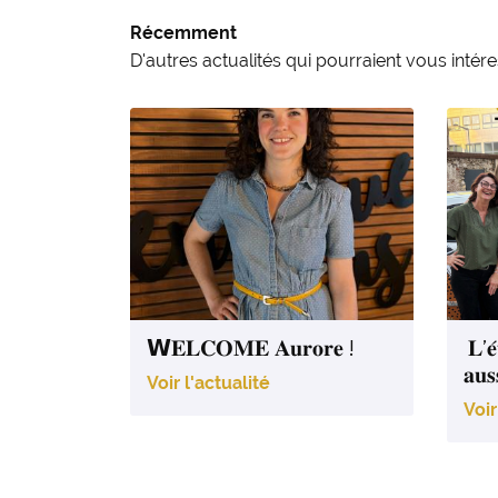
Récemment
D'autres actualités qui pourraient vous intér
𝗪𝐄𝐋𝐂𝐎𝐌𝐄 𝐀𝐮𝐫𝐨𝐫𝐞 !
𝐋’𝐞́
𝐚𝐮𝐬
Voir l'actualité
Voir