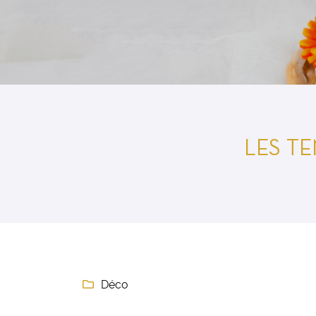
l'adresse email indiqué ci-dessus. Vous pouvez vous désinscrire à tout m
utilisant
le formulaire de désinscription
.
INSCRIPTION
LES T
Déco
