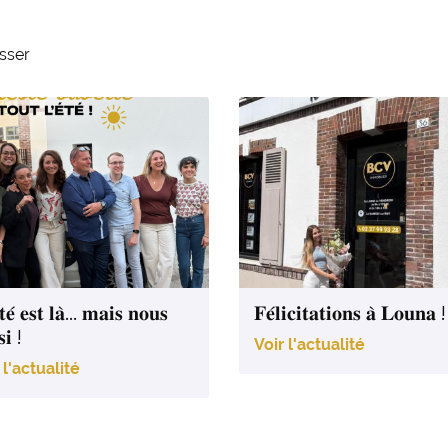
esser
𝐭𝐞́ 𝐞𝐬𝐭 𝐥𝐚̀… 𝐦𝐚𝐢𝐬 𝐧𝐨𝐮𝐬
𝐅𝐞́𝐥𝐢𝐜𝐢𝐭𝐚𝐭𝐢𝐨𝐧𝐬 𝐚̀ 𝐋𝐨𝐮𝐧𝐚 !
𝐬𝐢 !
Voir l'actualité
 l'actualité