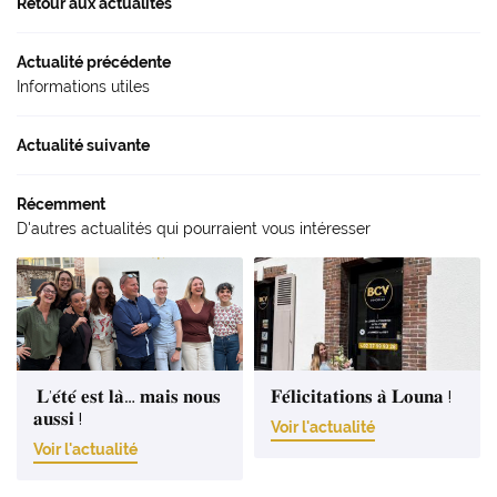
Retour aux actualités
Avis
INSCRIPTION NEWS
Actu'
Actualité précédente
Informations utiles
Contact
Rejoignez-nou
Actualité suivante
Récemment
D'autres actualités qui pourraient vous intéresser
𝐋’𝐞́𝐭𝐞́ 𝐞𝐬𝐭 𝐥𝐚̀… 𝐦𝐚𝐢𝐬 𝐧𝐨𝐮𝐬
𝐅𝐞́𝐥𝐢𝐜𝐢𝐭𝐚𝐭𝐢𝐨𝐧𝐬 𝐚̀ 𝐋𝐨𝐮𝐧𝐚 !
𝐚𝐮𝐬𝐬𝐢 !
Voir l'actualité
Voir l'actualité