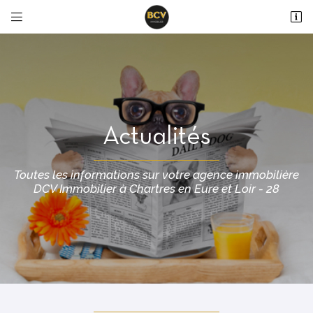


36 avenue du Maréchal Maunoury
28000 Chartres
02 37 99 93 28
Actualités
Toutes les informations sur votre agence immobilière
DCV Immobilier à Chartres en Eure et Loir - 28
Adresse email de réception

En cochant cette case, vous consentez à recevoir nos propositions commerciales à
l'adresse email indiqué ci-dessus. Vous pouvez vous désinscrire à tout moment en
utilisant
le formulaire de désinscription
.
INSCRIPTION