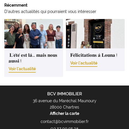
Récemment
D'autres actualités qui pourraient vous intéresser
𝐋’𝐞́𝐭𝐞́ 𝐞𝐬𝐭 𝐥𝐚̀… 𝐦𝐚𝐢𝐬 𝐧𝐨𝐮𝐬
𝐅𝐞́𝐥𝐢𝐜𝐢𝐭𝐚𝐭𝐢𝐨𝐧𝐬 𝐚̀ 𝐋𝐨𝐮𝐧𝐚 !
𝐚𝐮𝐬𝐬𝐢 !
Voir l'actualité
Voir l'actualité
BCV IMMOBILIER
36 avenue du Maréchal Maunoury
28000 Chartres
Afficher la carte