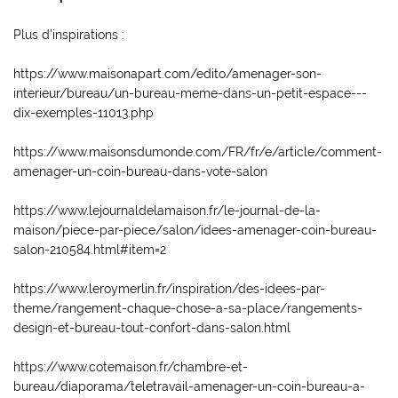
Plus d’inspirations :
https://www.maisonapart.com/edito/amenager-son-
Une questio
interieur/bureau/un-bureau-meme-dans-un-petit-espace---
dix-exemples-11013.php
Accueil
https://www.maisonsdumonde.com/FR/fr/e/article/comment-
02 37 99 93 2
amenager-un-coin-bureau-dans-vote-salon
Notre agence
https://www.lejournaldelamaison.fr/le-journal-de-la-
cheter / Louer
maison/piece-par-piece/salon/idees-amenager-coin-bureau-
salon-210584.html#item=2
Vendre
https://www.leroymerlin.fr/inspiration/des-idees-par-
- Gestion - Conciergerie
Restez infor
theme/rangement-chaque-chose-a-sa-place/rangements-
design-et-bureau-tout-confort-dans-salon.html
Avis
INSCRIPTION NEWS
Actu'
https://www.cotemaison.fr/chambre-et-
bureau/diaporama/teletravail-amenager-un-coin-bureau-a-