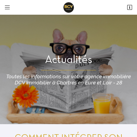


36 avenue du Maréchal Maunoury
28000 Chartres
02 37 99 93 28
Actualités
Toutes les informations sur votre agence immobilière
DCV Immobilier à Chartres en Eure et Loir - 28
Adresse email de réception

En cochant cette case, vous consentez à recevoir nos propositions commerciales à
l'adresse email indiqué ci-dessus. Vous pouvez vous désinscrire à tout moment en
utilisant
le formulaire de désinscription
.
INSCRIPTION