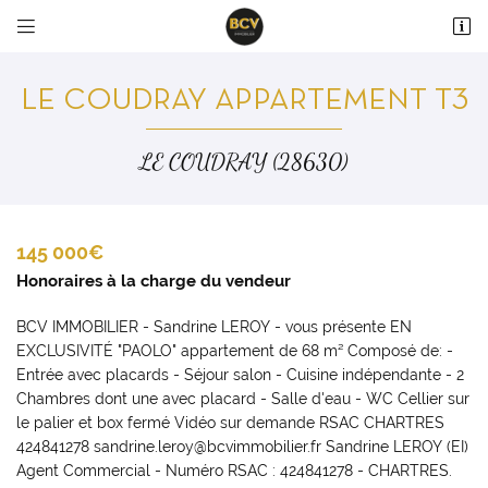


36 avenue du Maréchal Maunoury
28000 Chartres
LE COUDRAY APPARTEMENT T3
02 37 99 93 28
LE COUDRAY (28630)
145 000€
Honoraires à la charge du vendeur
BCV IMMOBILIER - Sandrine LEROY - vous présente EN
Adresse email de réception

EXCLUSIVITÉ "PAOLO" appartement de 68 m² Composé de: -
Entrée avec placards - Séjour salon - Cuisine indépendante - 2
En cochant cette case, vous consentez à recevoir nos propositions commerciales à
l'adresse email indiqué ci-dessus. Vous pouvez vous désinscrire à tout moment en
Chambres dont une avec placard - Salle d'eau - WC Cellier sur
utilisant
le formulaire de désinscription
.
le palier et box fermé Vidéo sur demande RSAC CHARTRES
424841278 sandrine.leroy@bcvimmobilier.fr Sandrine LEROY (EI)
INSCRIPTION
Agent Commercial - Numéro RSAC : 424841278 - CHARTRES.