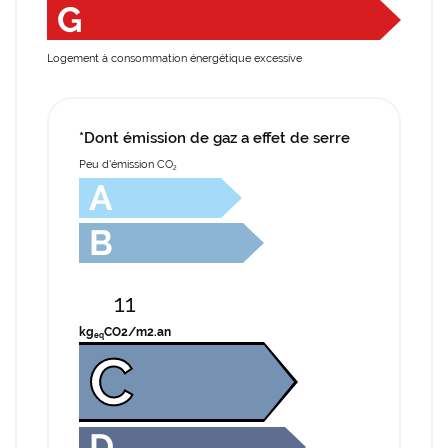
G
Logement à consommation énergétique excessive
*Dont émission de gaz a effet de serre
Peu d'émission CO
2
A
B
11
kg
CO2/m2.an
eq
C
D